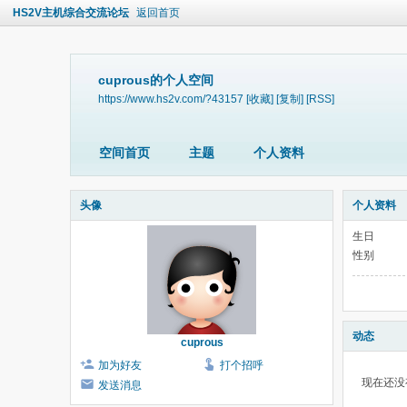
HS2V主机综合交流论坛
返回首页
cuprous的个人空间
https://www.hs2v.com/?43157
[收藏]
[复制]
[RSS]
空间首页
主题
个人资料
头像
个人资料
生日
性别
动态
cuprous
加为好友
打个招呼
现在还没
发送消息