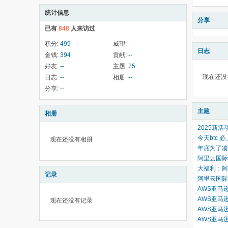
统计信息
分享
已有
848
人来访过
积分:
499
威望:
--
日志
金钱:
394
贡献:
--
好友:
--
主题:
75
现在还没
日志:
--
相册:
--
分享:
--
主题
相册
2025新
今天btc 
现在还没有相册
年底为了凑
阿里云国际
大福利：阿
记录
阿里云国际
AWS亚马
AWS亚马
现在还没有记录
AWS亚马
AWS亚马