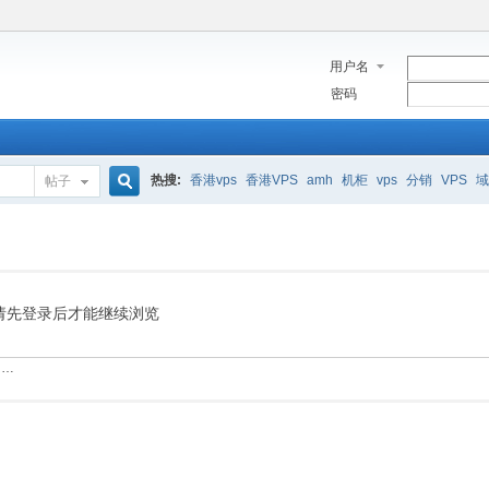
用户名
密码
热搜:
香港vps
香港VPS
amh
机柜
vps
分销
VPS
域
帖子
搜
索
请先登录后才能继续浏览
……