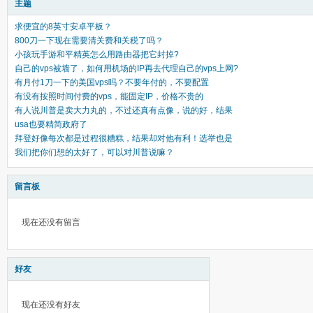
主题
求便宜的8英寸安卓平板？
800刀一下现在需要清关费和关税了吗？
小孩玩手游和平精英怎么用路由器把它封掉?
自己的vps被墙了，如何用机场的IP再去代理自己的vps上网?
有月付1刀一下的美国vps吗？不要年付的，不要配置
有没有按照时间付费的vps，能固定IP，价格不贵的
有人说川普是卖大力丸的，不过还真有点像，说的好，结果
usa也要精简政府了
拜登好像每次都是过程很糟糕，结果却对他有利！选举也是
我们把你们想的太好了，可以对川普说嘛？
留言板
现在还没有留言
好友
现在还没有好友